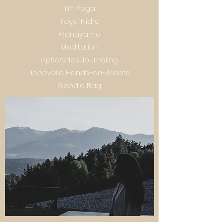
Yin Yoga
Yoga Nidra
Pranayama
Meditation
optionales Journaling
liebevolle Hands-on-Assists
Goodie Bag