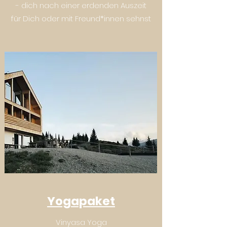
- dich nach einer erdenden Auszeit
für Dich oder mit Freund*innen sehnst
Yogapaket
Vinyasa Yoga