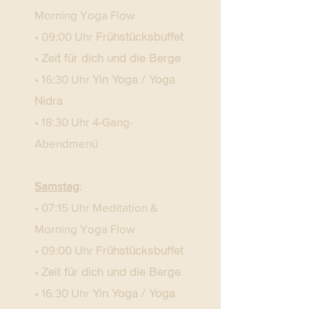
Morning Yoga Flow
Frühstücksbuffet
• 09:00 Uhr
Zeit für dich und die Berge
•
Yin Yoga / Yoga
• 16:30 Uhr
Nidra
• 18:30 Uhr 4-Gang-
Abendmenü
Samstag
:
• 07:15 Uhr Meditation &
Morning Yoga Flow
Frühstücksbuffet
• 09:00 Uhr
Zeit für dich und die Berge
•
Yin Yoga / Yoga
• 16:30 Uhr