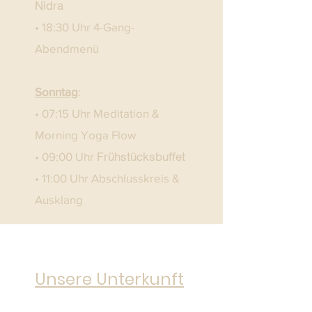
Nidra
• 18:30 Uhr 4-Gang-
Abendmenü
Sonntag
:
• 07:15 Uhr Meditation &
Morning Yoga Flow
Frühstücksbuffet
• 09:00 Uhr
• 11:00 Uhr Abschlusskreis &
Ausklang
Unsere Unterkunft