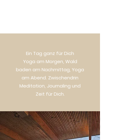
Ein Tag ganz für Dich
Yoga am Morgen, Wald
baden am Nachmittag, Yoga
am Abend. Zwischendrin
Meditation, Journaling und
Zeit für Dich.