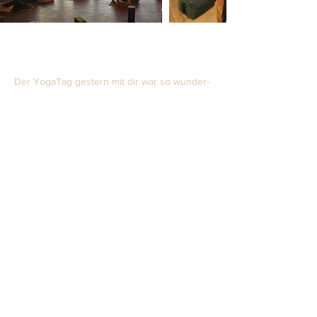
Der YogaTag gestern mit dir war so wunder-
voll, dass ich heute auf Etappen heim
gefahren bin- mit vielen Pausen und Natur
tanken. Schade, dass der Alltag ganz schnell
wieder einkehrt, sobald man zur Tür rein
kommt. Da darf ich noch viel üben.
Du bleibst in meinem Herzen-Danke für Alles
🙏🫶☀
Es hätte magischer nicht sein können. Auf
der schönen GutsAlm hast du uns einen
wunderbaren Tag bereitet mit so vielen