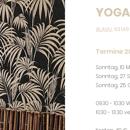
YOGA
ALAVU
, 93149
Termine 2
Sonntag, 10. 
Sonntag, 27.
Sonntag, 25.
09.30 - 10.30
10.30 - 13:30 