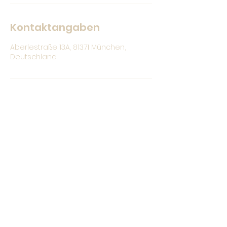
Kontaktangaben
Aberlestraße 13A, 81371 München,
Deutschland
Christina Bauer
hallo@christina-bauer.com
0176 /
328 71 664
93049 Regensburg