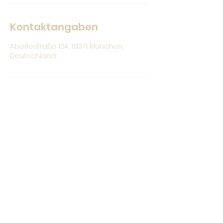
Kontaktangaben
Aberlestraße 13A, 81371 München,
Deutschland
Christina Bauer
hallo@christina-bauer.com
0176 /
328 71 664
93049 Regensburg