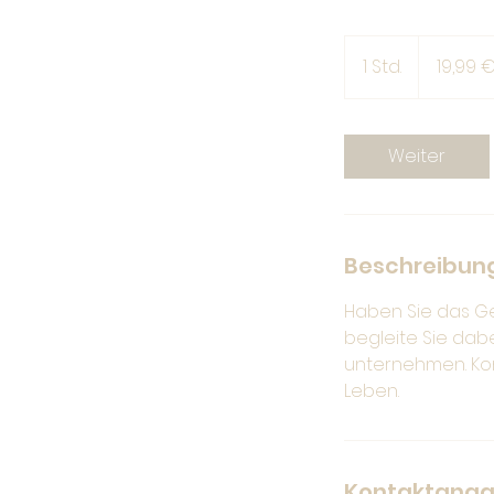
19,99
Euro
1 Std.
1
19,99 
S
t
d
Weiter
Beschreibun
Haben Sie das Gef
begleite Sie dabe
unternehmen. Kon
Leben.
Kontaktang