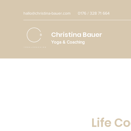
hallo@christina-bauer.com
0176 / 328 71 664
Christina Bauer
Yoga & Coaching
Life C