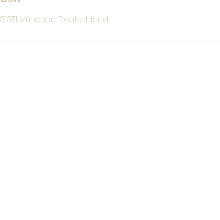
, 81371 München, Deutschland
Christina Bauer
hallo@christina-bauer.com
0176 / 328 71 664
Impressum
Datenschutzerklärung