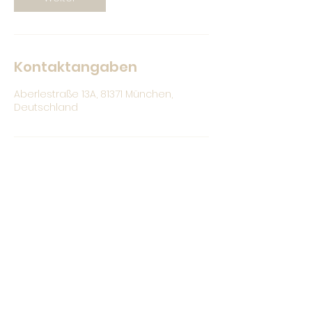
Kontaktangaben
Aberlestraße 13A, 81371 München,
Deutschland
Christina Bauer
hallo@christina-bauer.com
0176 /
328 71 664