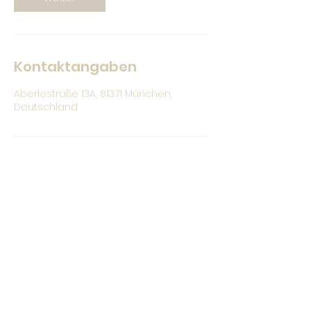
Kontaktangaben
Aberlestraße 13A, 81371 München,
Deutschland
Christina Bauer
hallo@christina-bauer.com
0176 /
328 71 664