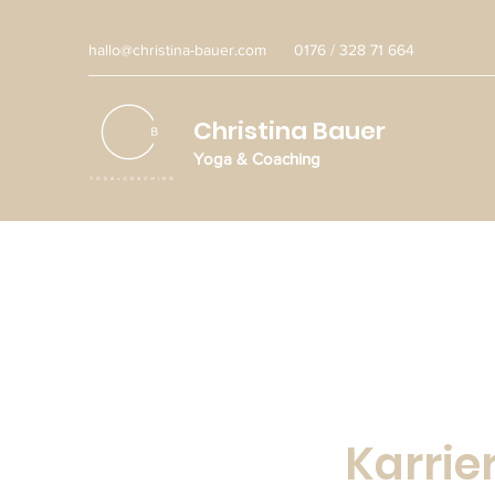
hallo@christina-bauer.com
0176 / 328 71 664
Christina Bauer
Yoga & Coaching
Karrie