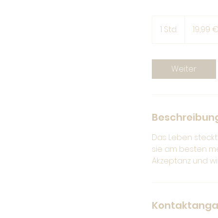
19,99
Euro
1 Std.
1
19,99 
S
t
d
Weiter
Beschreibun
Das Leben steckt
sie am besten me
Akzeptanz und wir
Kontaktang