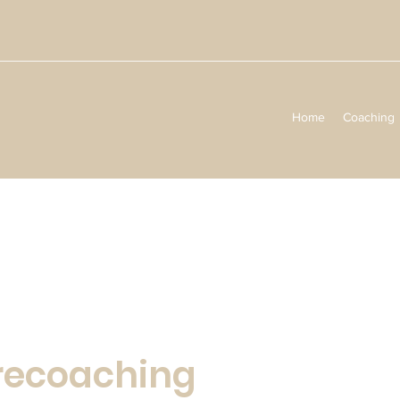
Home
Coaching
recoaching