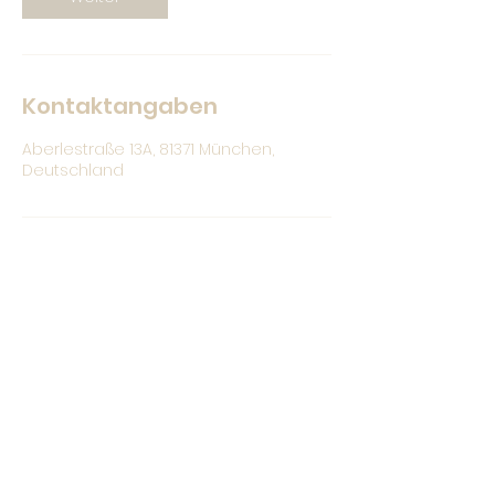
Kontaktangaben
Aberlestraße 13A, 81371 München,
Deutschland
Christina Bauer
hallo@christina-bauer.com
0176 /
328 71 664