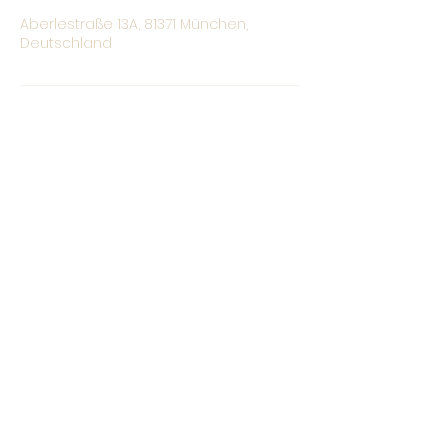
Aberlestraße 13A, 81371 München,
Deutschland
Christina Bauer
hallo@christina-bauer.com
0176 /
328 71 664
93049 Regensburg