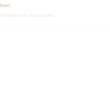
aben
, 81371 München, Deutschland
Christina Bauer
hallo@christina-bauer.com
0176 / 328 71 664
Impressum
Datenschutzerklärung