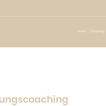
Home
Coaching
hungscoaching