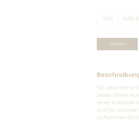
19,99
Euro
1 Std.
1
19,99 
S
t
d
Weiter
Beschreibun
Für viele meiner
Leben. Meine Auf
einen balancierte
sind Sie routini
aufkommen. Konta