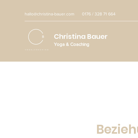
hallo@christina-bauer.com
0176 / 328 71 664
Christina Bauer
Yoga & Coaching
Bezie