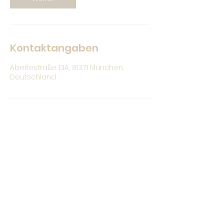
Kontaktangaben
Aberlestraße 13A, 81371 München,
Deutschland
Christina Bauer
hallo@christina-bauer.com
0176 /
328 71 664