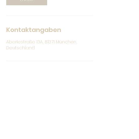
Kontaktangaben
Aberlestraße 13A, 81371 München,
Deutschland
Christina Bauer
hallo@christina-bauer.com
0176 /
328 71 664