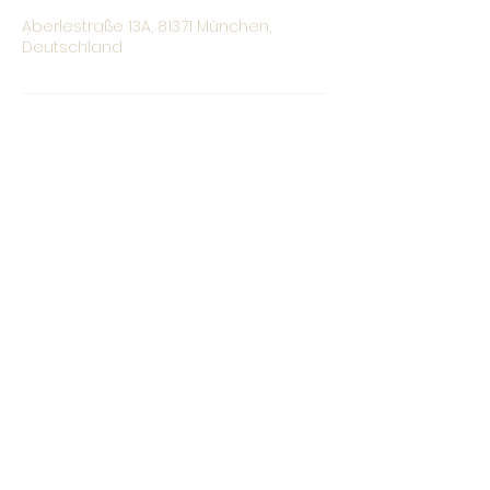
Aberlestraße 13A, 81371 München,
Deutschland
Christina Bauer
hallo@christina-bauer.com
0176 /
328 71 664
93049 Regensburg