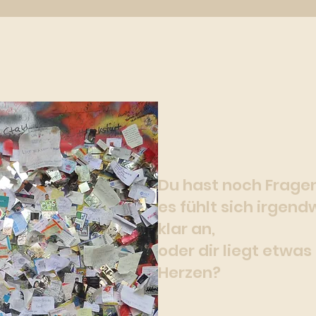
Du hast noch Fragen
es fühlt sich irgend
klar an,
oder dir liegt etwa
Herzen?