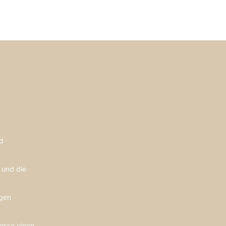
nd
e und die
ägen
esse einen