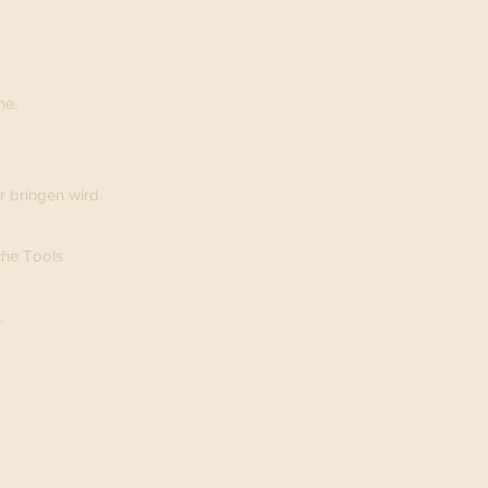
he.
r bringen wird.
che Tools
.