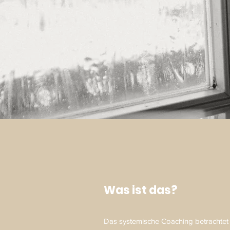
Was ist das?
Das systemische Coaching betrachtet