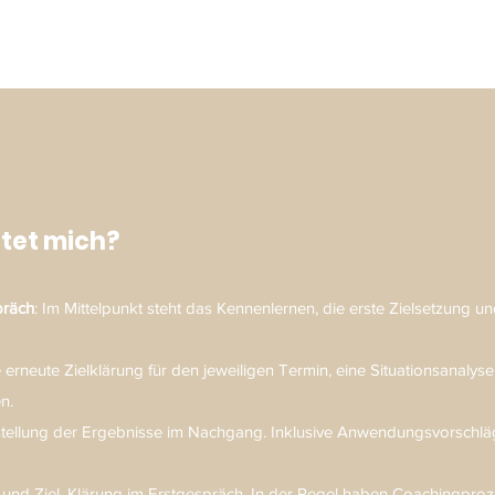
tet mich?
präch
: Im Mittelpunkt steht das Kennenlernen, die erste Zielsetzung u
ne erneute Zielklärung für den jeweiligen Termin, eine Situationsanalys
en.
itstellung der Ergebnisse im Nachgang. Inklusive Anwendungsvorschl
d Ziel, Klärung im Erstgespräch. In der Regel haben Coachingproz