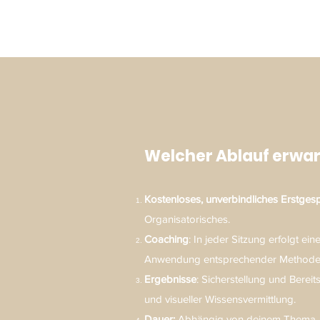
Welcher Ablauf erwar
Kostenloses, unverbindliches Erstges
Organisatorisches.
Coaching
: In jeder Sitzung erfolgt ei
Anwendung entsprechender Method
Ergebnisse
: Sicherstellung und Bere
und visueller Wissensvermittlung.
Dauer:
Abhängig von deinem Thema un