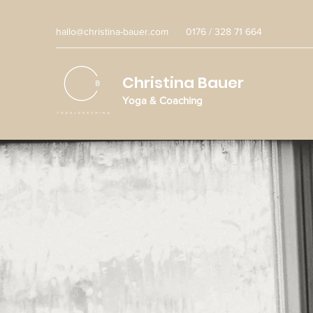
hallo@christina-bauer.com
0176 / 328 71 664
Christina Bauer
Yoga & Coaching