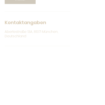
Kontaktangaben
Aberlestraße 13A, 81371 München,
Deutschland
Christina Bauer
hallo@christina-bauer.com
0176 /
328 71 664