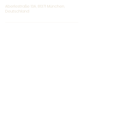
Aberlestraße 13A, 81371 München,
Deutschland
Christina Bauer
hallo@christina-bauer.com
0176 /
328 71 664
93049 Regensburg